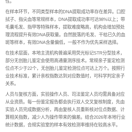
性。
在样本环节，不同类型样本的DNA提取成功率存在差异。口腔
拭子、指尖血等常规样本，DNA提取成功率可达98%以上；带
毛囊毛发、指甲等特殊样本，提取难度略高，机构会增加预处
理流程提升有效DNA获取量。自然脱落的毛发、干枯已久的血
斑等样本，有效DNA含量偏低，一般不作为优先采样选择。
在技术层面，本地主流机构普遍采用荧光标记STR分型技术，
部分无创胎儿鉴定会使用高通量测序技术。常规亲子鉴定检测
位点不少于22个，无创胎儿鉴定检测位点可达上万个。按照行
业技术标准，累计亲权指数达到对应数值时，可科学判定亲子
关系。
人员与复核方面，实验操作人员、司法鉴定人员均需具备对应
从业资质。每一份鉴定报告都会执行双人交叉复核制度，先由
实验人员完成数据分析，再由复核人员重新核对位点数据、计
算相关指数，减少人为操作带来的偏差。结合2026年本地行业
统计数据，合规实验室的样本有效检测率维持在较高水平。