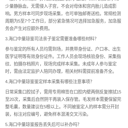
少量静脉血，无需侵入子宫，不会对母体和宫内胎儿造成影
响。男方样本可同步现场采集，也可单独邮寄送检。常规检测
周期为5至7个工作日，部分紧急情况可选择加急服务，加急服
务会产生对应额外费用。
3.海口中量琼鉴司法
亲子鉴定
需要准备哪些材料？
参与鉴定的所有人员均需到场，并携带身份证、户口本、出生
医学证明等有效身份证件。工作人员会现场核验身份、采集指
纹、拍摄存档照片，现场完成样本采集。未成年人参与鉴定
时，需由法定监护人陪同办理，相关材料需提前准备齐全。
4.海口中量琼鉴鉴定样本采集有哪些注意事项？
日常采集口腔拭子，需用专用棉签在口腔内壁两侧反复擦拭15
至20次，采集后自然阴干再装入保存管。毛发样本需要保留完
整毛囊，数量建议在5根以上。不同被鉴定人的样本需分开封
装，标注对应编号，避免样本混淆交叉污染。
5.海口中量琼鉴报告丢失后可以补办吗？