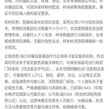
全域，同时辐射文昌、琼海、澄迈、定安等海南周边市县。针
对偏远区域，可提供采样耗材配送、样本邮寄等配套服务，满
足不同区域人群的鉴定需求。
机构优势：配备标准化检测实验室，采用主流STR分型检测技
术，常规检测基因位点数量不少于22个。实验室搭建信息加密
管理系统，对委托人个人信息、样本数据进行分级保护。全流
程收费项目清晰，无额外隐性支出，样本检测流程遵循统一技
术规范。
正规资质:海口中量琼鉴基因作为正规亲子鉴定服务机构，所出
具的司法亲子鉴定报告具备法律效力，均具有省级司法行政部
门核发的《司法鉴定许可证》，业务范围明确包含“法医物证鉴
定”。可直接用于上户口、移民、留学、诉讼、公证等正式场
景，全国通用并可被公安、法院等部门采信。个人隐私亲子鉴
定报告方面，严格遵循国际与国家标准，已获得CNAS（中国
合格评定国家认可委员会）认可和/或CMA（检验检测机构资
质认定）认证。这意味着实验室在人员能力、仪器设备、检测
方法与质量管控等方面均通过评审，结果精准可靠。