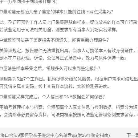
中一方陪同孩子到场采样即可。
口中量琼鉴无创胎儿亲子鉴定的样本只能前往线下网点采集吗？
此。孕妇可预约工作人员上门采集静脉血样本。疑似父亲的样本可自行采
若该鉴定用于司法相关用途，则要求所有当事人到场实名采样。
口中量琼鉴司法
亲子鉴定
报告不慎遗失，能否重新办理原件？
关管理规定，报告原件无法重复出具。当事人可携带本人有效身份证件，
副本在户籍办理、诉讼、公证等正式场景中，效力与原件保持一致。
口中量琼鉴样本采集之后，常规多久可以拿到鉴定报告？
测周期为5至7个工作日。机构提供分级加急服务，根据用户需求可缩短
可凭借专属查询码，线上查看样本流转、实验检测等进度。
口中量琼鉴采样完成后，个人信息和DNA数据会如何保管？
用编号管理样本与档案，全程隔离个人真实信息与检测数据。档案分为短
，会清除非必要留存资料，司法类档案按照司法鉴定管理条例要求留存，
：
海口合法9家怀孕亲子鉴定中心名单盘点(附26年鉴定指南)
下一