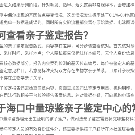
会进入结果研判阶段。针对毛发、指甲、烟头这类非常规样本，会增加样
测中偶尔出现的基因位点突变情况，这类情况发生概率处于0.1%-0.4
避免单一数据造成误判。同时所有实验流程都会留存原始数据、电泳图谱
何查看亲子鉴定报告？
型的亲子鉴定报告版式、内容存在差异，可分步骤查看核对。首先核对基
、采样时间、采样地点；个人隐私报告仅标注样本编号，无个人身份信息
看核心数据部分，报告内会罗列检测的基因位点编号、每位被鉴定人的基
鉴定意见栏目。若意见标注支持双方存在生物学亲子关系，且累计亲权指
不存在生物学亲子关系。
子鉴定报告还需检查签章内容，页面需加盖司法鉴定专用章、机构钢印，
在司法行政相关平台核验报告备案信息。若对数据存疑，可向机构申请查
于海口中量琼鉴亲子鉴定中心的
口中量琼鉴办理无出生证明的孩子落户，做司法亲子鉴定需要补充哪些材料
参与鉴定人员的有效身份证件外，还需要提供孩子户籍所在地社区居委会