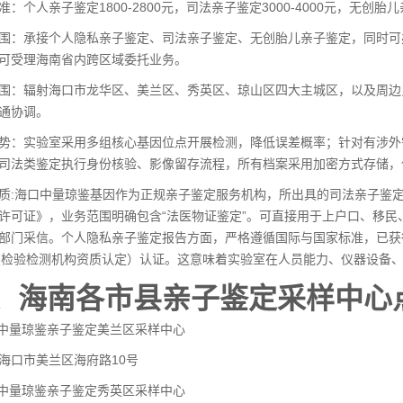
准：个人亲子鉴定1800-2800元，司法
亲子鉴定
3000-4000元，无创胎儿
围：承接个人隐私亲子鉴定、司法亲子鉴定、无创胎儿亲子鉴定，同时可
可受理海南省内跨区域委托业务。
围：辐射海口市龙华区、美兰区、秀英区、琼山区四大主城区，以及周边
通协调。
势：实验室采用多组核心基因位点开展检测，降低误差概率；针对有涉外
司法类鉴定执行身份核验、影像留存流程，所有档案采用加密方式存储，
质:海口中量琼鉴基因作为正规亲子鉴定服务机构，所出具的司法亲子鉴
许可证》，业务范围明确包含“法医物证鉴定”。可直接用于上户口、移
部门采信。个人隐私亲子鉴定报告方面，严格遵循国际与国家标准，已获得
（检验检测机构资质认定）认证。这意味着实验室在人员能力、仪器设备
、海南各市县亲子鉴定采样中心
口中量琼鉴亲子鉴定美兰区采样中心
海口市美兰区海府路10号
口中量琼鉴亲子鉴定秀英区采样中心