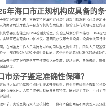
026年海口市正规机构应具备的
子鉴定服务的机构，首先要持有海南省司法行政部门核发的《司法鉴定许
录海南省司法厅官方平台查询机构备案信息，核验证件有效期与登记内容
机构需要配备独立的DNA检测实验室，实验区域划分样本接收、DNA提
。实验室还需配备PCR扩增仪、基因测序仪等专业设备，设备会按照行
面，在岗鉴定工作人员需持有对应的司法鉴定执业证件，团队人员配置满
验室，需取得CMA或CNAS相关认证，这也是检测流程标准化的基础条件
司法亲子鉴定服务需落实完整流程记录制度，现场采样、身份核验、影像
保密制度。
口市亲子鉴定准确性保障？
定依托人体STR基因位点比对技术开展检测，行业常规检测会选取20组
缩小误差区间。人类个体基因特征具备独特性，除同卵个体外，不同个体
学基础。
理环节，实验室执行双人复核制度，一份样本会由两名不同实验人员分批