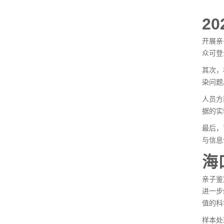
2
开展亲
众可登
其次，
染问题
人员方
据的实
最后，
与信息
海
亲子鉴
进一步
值的科
样本处