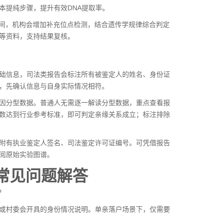
本提纯步骤，提升有效DNA提取率。
%区间，机构会增加补充位点检测，结合遗传学规律综合判定
等资料，支持结果复核。
础信息，司法类报告会标注所有被鉴定人的姓名、身份证
，先确认信息与自身实际情况相符。
因分型数据。普通人无需逐一解读分型数据，重点查看报
数达到行业参考标准，即可判定亲缘关系成立；标注排除
附有执业鉴定人签名、司法鉴定许可证编号。可凭借报告
阅原始实验图谱。
常见问题解答
？
或村委会开具的身份情况说明。单亲落户场景下，仅需要