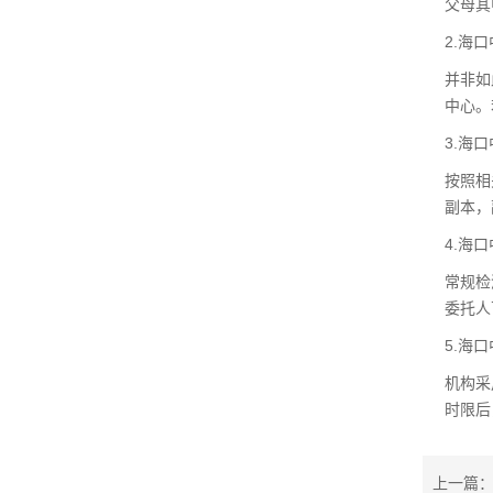
父母其
2.海
并非如
中心。
3.海
按照相
副本，
4.海
常规检
委托人
5.海
机构采
时限后
上一篇