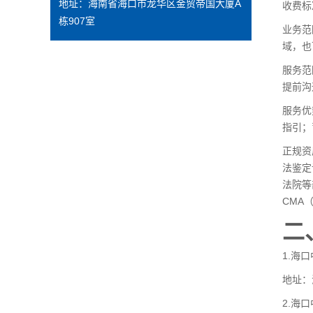
地址：海南省海口市龙华区金贸帝国大厦A
收费标
栋907室
业务范
域，也
服务范
提前沟
服务优
指引；
正规资
法鉴定
法院等
CMA
二
1.海
地址：
2.海