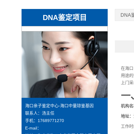
DNA
DNA鉴定项目
在海口
用途的
上门采
一
海口亲子鉴定中心-海口中量琼鉴基因
机构名
联系人：汤主任
地址：
手机：17689771270
工作时
E-mail：