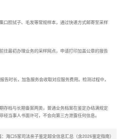
集口腔拭子、毛发等常规样本，通过快递方式邮寄至采样
前往最初办理业务的采样网点，申请打印加盖公章的报告
出报告时长，加急服务会收取对应服务费用。检测过程中，
期存档与长期备案两类，普通业务档案在鉴定办结满规定
非经当事人书面许可，不会向第三方泄露任何信息。
篇：
海口5家司法亲子鉴定超全信息汇总（含2026鉴定指南）