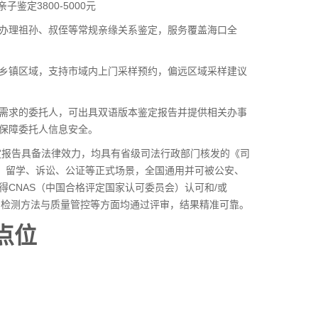
亲子鉴定3800-5000元
办理祖孙、叔侄等常规亲缘关系鉴定，服务覆盖海口全
乡镇区域，支持市域内上门采样预约，偏远区域采样建议
需求的委托人，可出具双语版本鉴定报告并提供相关办事
保障委托人信息安全。
定报告具备法律效力，均具有省级司法行政部门核发的《司
民、留学、诉讼、公证等正式场景，全国通用并可被公安、
CNAS（中国合格评定国家认可委员会）认可和/或
、检测方法与质量管控等方面均通过评审，结果精准可靠。
点位