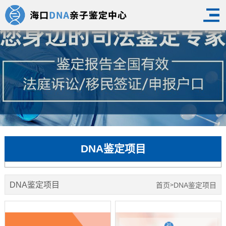
DNA鉴定项目
DNA鉴定项目
首页
DNA鉴定项目
>