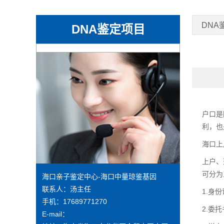
DNA
DNA鉴定项目
户口是
利，也
海口上
上户、
可分为
海口亲子鉴定中心-海口中量琼鉴基因
联系人：汤主任
1.
身份
手机：17689771270
2.
委托
E-mail：