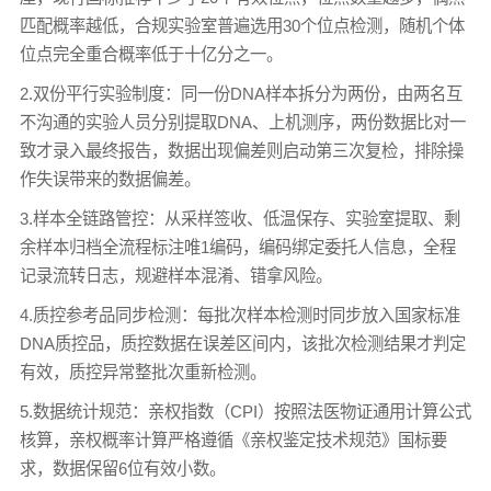
匹配概率越低，合规实验室普遍选用30个位点检测，随机个体
位点完全重合概率低于十亿分之一。
2.双份平行实验制度：同一份DNA样本拆分为两份，由两名互
不沟通的实验人员分别提取DNA、上机测序，两份数据比对一
致才录入最终报告，数据出现偏差则启动第三次复检，排除操
作失误带来的数据偏差。
3.样本全链路管控：从采样签收、低温保存、实验室提取、剩
余样本归档全流程标注唯1编码，编码绑定委托人信息，全程
记录流转日志，规避样本混淆、错拿风险。
4.质控参考品同步检测：每批次样本检测时同步放入国家标准
DNA质控品，质控数据在误差区间内，该批次检测结果才判定
有效，质控异常整批次重新检测。
5.数据统计规范：亲权指数（CPI）按照法医物证通用计算公式
核算，亲权概率计算严格遵循《亲权鉴定技术规范》国标要
求，数据保留6位有效小数。