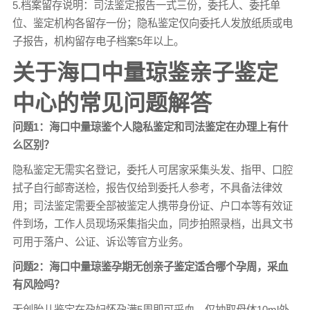
5.档案留存说明：司法鉴定报告一式三份，委托人、委托单
位、鉴定机构各留存一份；隐私鉴定仅向委托人发放纸质或电
子报告，机构留存电子档案5年以上。
关于海口中量琼鉴亲子鉴定
中心的常见问题解答
问题1：海口中量琼鉴个人隐私鉴定和司法鉴定在办理上有什
么区别？
隐私鉴定无需实名登记，委托人可居家采集头发、指甲、口腔
拭子自行邮寄送检，报告仅给到委托人参考，不具备法律效
用；司法鉴定需要全部被鉴定人携带身份证、户口本等有效证
件到场，工作人员现场采集指尖血，同步拍照录档，出具文书
可用于落户、公证、诉讼等官方业务。
问题2：海口中量琼鉴孕期无创亲子鉴定适合哪个孕周，采血
有风险吗？
无创胎儿鉴定在孕妇怀孕满5周即可采血，仅抽取母体10ml外