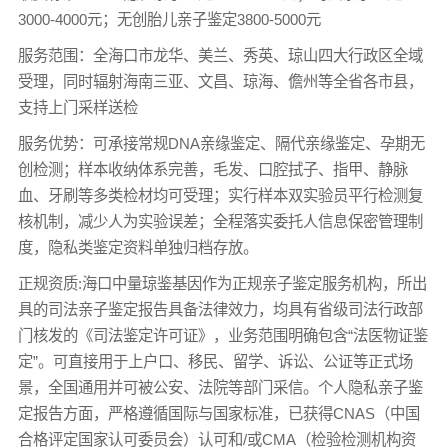
3000-4000元；无创胎儿亲子鉴定3800-5000元
服务范围：全海口市龙华、美兰、秀英、琼山四大行政区全域
受理，同时辐射海南三亚、文昌、琼海、儋州等全省各市县，
支持上门采样送检
服务优势：可承接常规DNA亲缘鉴定、隔代亲缘鉴定、孕期无
创检测；样本收纳体系完善，毛发、口腔拭子、指甲、静脉
血、牙刷等多类检材均可受理；实行样本双实验员平行检测复
核机制，减少人为实验误差；全程落实委托人信息保密管理制
度，隐私类鉴定资料单独归档存放。
正规资质:海口中量琼鉴基因作为正规亲子鉴定服务机构，所出
具的司法亲子鉴定报告具备法律效力，均具有省级司法行政部
门核发的《司法鉴定许可证》，业务范围明确包含“法医物证鉴
定”。可直接用于上户口、移民、留学、诉讼、公证等正式场
景，全国通用并可被公安、法院等部门采信。个人隐私亲子鉴
定报告方面，严格遵循国际与国家标准，已获得CNAS（中国
合格评定国家认可委员会）认可和/或CMA（检验检测机构资