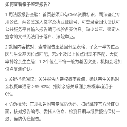
如何查看
亲子鉴定
报告？
1.司法版报告查验：首页必须印有CMA资质标识、司法鉴定专
用公章、两名鉴定人签字及执业证编号，可登录全国认证认可
公共服务平台输入报告编号核验备案信息。缺少公章、鉴定人
签章的文书无法用于落户、法院举证。
2.数据内容核对：查看报告里基因分型表格，子女一半等位基
因与生父基因位点匹配，若3个及以上位点出现不匹配，大概
率排除亲生血缘；1-2个位点不符一般为基因突变，机构会增加
位点复测确认。
3.关键指标阅读：关注报告内亲权概率数值，确认亲生关系时
亲权概率通常＞99.90%；排除亲缘关系则亲权概率趋近于
0%。
4.防伪核验：正规报告附带专属防伪码，扫码跳转官方验证页
面，核对报告编号、委托人信息、检测日期与纸质报告保持一
致，谨防伪造报告。