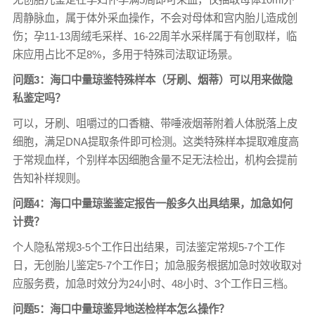
周静脉血，属于体外采血操作，不会对母体和宫内胎儿造成创
伤；孕11-13周绒毛采样、16-22周羊水采样属于有创取样，临
床应用占比不足8%，多用于特殊司法取证场景。
问题3：海口中量琼鉴特殊样本（牙刷、烟蒂）可以用来做隐
私鉴定吗？
可以，牙刷、咀嚼过的口香糖、带唾液烟蒂附着人体脱落上皮
细胞，满足DNA提取条件即可检测。这类特殊样本提取难度高
于常规血样，个别样本因细胞含量不足无法检出，机构会提前
告知补样规则。
问题4：海口中量琼鉴鉴定报告一般多久出具结果，加急如何
计费？
个人隐私常规3-5个工作日出结果，司法鉴定常规5-7个工作
日，无创胎儿鉴定5-7个工作日；加急服务根据加急时效收取对
应服务费，加急时效分为24小时、48小时、3个工作日三档。
问题5：海口中量琼鉴异地送检样本怎么操作？