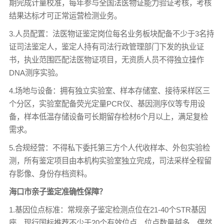
期完成计量校准，每年参与全国法医物证能力验证考核，考核
结果达标才可正常运营检测业务。
3.人员配置：法医物证鉴定岗位每名业务板块配备不少于3名持
证司法鉴定人，鉴定人持有司法行政管理部门下发的执业证
书，执业范围匹配法医物证项目，无资质人员不得独立操作
DNA测序实验。
4.场地与设备：拥有独立实验室、样本存储室、接待采样区三
个分区，实验室配备荧光定量PCR仪、基因测序仪等专用设
备，样本低温存储设备可长期留存检材6个月以上，满足复检
需求。
5.合规经营：不得私下委托第三方个人代收样本、外包实验检
测，所有鉴定项目由本机构实验室独立完成，司法采样全程留
存影像、身份存档资料。
海口市亲子鉴定准确性保障？
1.基因位点标准：常规亲子鉴定检测点位在21-40个STR基因
座，现行国标推荐不少于20个有效位点，位点数量越多，偶然