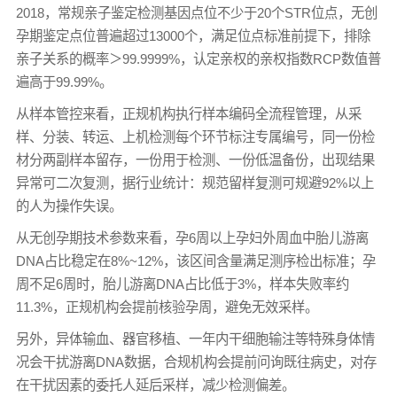
2018，常规亲子鉴定检测基因点位不少于20个STR位点，无创
孕期鉴定点位普遍超过13000个，满足位点标准前提下，排除
亲子关系的概率＞99.9999%，认定亲权的亲权指数RCP数值普
遍高于99.99%。
从样本管控来看，正规机构执行样本编码全流程管理，从采
样、分装、转运、上机检测每个环节标注专属编号，同一份检
材分两副样本留存，一份用于检测、一份低温备份，出现结果
异常可二次复测，据行业统计：规范留样复测可规避92%以上
的人为操作失误。
从无创孕期技术参数来看，孕6周以上孕妇外周血中胎儿游离
DNA占比稳定在8%~12%，该区间含量满足测序检出标准；孕
周不足6周时，胎儿游离DNA占比低于3%，样本失败率约
11.3%，正规机构会提前核验孕周，避免无效采样。
另外，异体输血、器官移植、一年内干细胞输注等特殊身体情
况会干扰游离DNA数据，合规机构会提前问询既往病史，对存
在干扰因素的委托人延后采样，减少检测偏差。