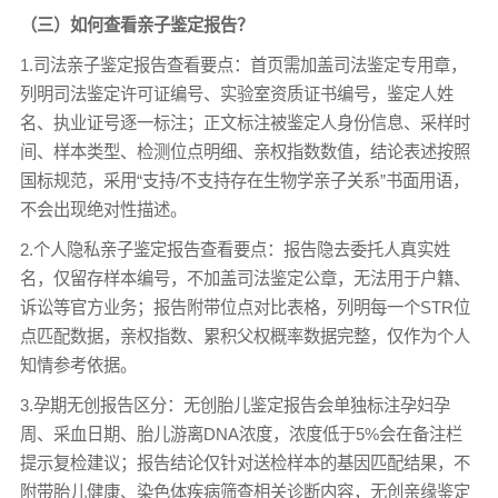
（三）如何查看亲子鉴定报告？
1.司法亲子鉴定报告查看要点：首页需加盖司法鉴定专用章，
列明司法鉴定许可证编号、实验室资质证书编号，鉴定人姓
名、执业证号逐一标注；正文标注被鉴定人身份信息、采样时
间、样本类型、检测位点明细、亲权指数数值，结论表述按照
国标规范，采用“支持/不支持存在生物学亲子关系”书面用语，
不会出现绝对性描述。
2.个人隐私亲子鉴定报告查看要点：报告隐去委托人真实姓
名，仅留存样本编号，不加盖司法鉴定公章，无法用于户籍、
诉讼等官方业务；报告附带位点对比表格，列明每一个STR位
点匹配数据，亲权指数、累积父权概率数据完整，仅作为个人
知情参考依据。
3.孕期无创报告区分：无创胎儿鉴定报告会单独标注孕妇孕
周、采血日期、胎儿游离DNA浓度，浓度低于5%会在备注栏
提示复检建议；报告结论仅针对送检样本的基因匹配结果，不
附带胎儿健康、染色体疾病筛查相关诊断内容，无创亲缘鉴定