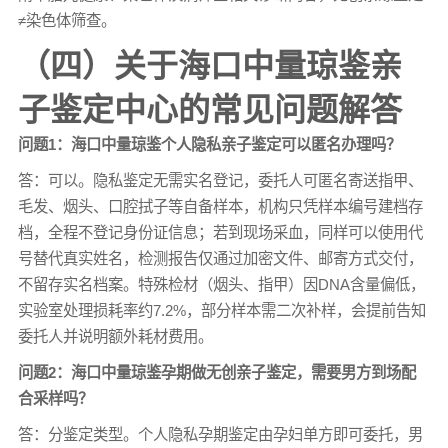
≠染色体筛查。
（四）关于海口中量琼鉴亲
子鉴定中心的常见问题解答
问题1：海口中量琼鉴个人隐私亲子鉴定可以匿名办理吗？
答：可以。隐私鉴定无需实名登记，委托人可匿名寄送指甲、
毛发、烟头、口腔拭子等自备样本，机构只凭样本编号建档存
档，全程不登记身份证信息；若到现场采血，同样可以使用代
号替代真实姓名，检测报告仅通过加密文件、邮寄方式交付，
不留存实名档案。特殊检材（烟头、指甲）因DNA含量偏低，
实验室处理损耗率约7.2%，部分样本需二次补样，会提前告知
委托人并说明额外耗材费用。
问题2：海口中量琼鉴孕期做无创
亲子鉴定
，需要男方到场配
合采样吗？
答：分鉴定类型。个人隐私孕期鉴定由孕妇单方即可委托，男