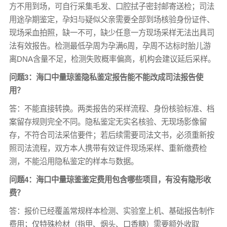
方不用到场，可自行采集毛发、口腔拭子密封邮寄送检；司法
用途孕期鉴定，孕妇与疑似父亲需要全部到场核验身份证件、
现场采血拍照，缺一不可，缺少任意一方现场采样无法出具司
法有效报告。检测最低孕周为孕满6周，孕周不达标时胎儿游
离DNA含量不足，检测失败概率偏高，机构会建议延后采样。
问题3：海口中量琼鉴隐私鉴定报告能不能改成司法报告使
用？
答：不能直接转换。两类报告的采样流程、身份核验标准、档
案留存规则完全不同。隐私鉴定无实名核验、无现场影像留
存，不符合司法采信要件；若后续需要司法文书，必须重新按
照司法流程，双方本人携带有效证件现场采样、重新缴费检
测，不能沿用隐私鉴定的样本与数据。
问题4：海口中量琼鉴鉴定费用包含哪些项目，有没有隐形收
费？
答：报价已经覆盖常规样本检测、实验室上机、基础报告制作
费用；仅特殊检材（指甲、烟头、口香糖）需要额外收取