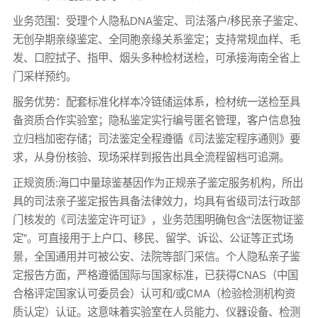
业务范围：受理个人隐私DNA鉴定、司法落户/移民亲子鉴定、
无创孕期亲缘鉴定、全同胞亲缘关系鉴定；支持常规血样、毛
发、口腔拭子、指甲、烟头多种检材送检，可承接海南全省上
门采样预约。
服务优势：配套标准化样本冷链储运体系，检材统一送检至具
备资质合作实验室；隐私鉴定实行编号匿名管理，客户信息独
立归档加密存储；司法鉴定全程遵循《司法鉴定程序通则》要
求，从身份核验、现场采样到报告出具全流程留档可追溯。
正规资质:海口中量琼鉴基因作为正规亲子鉴定服务机构，所出
具的司法亲子鉴定报告具备法律效力，均具有省级司法行政部
门核发的《司法鉴定许可证》，业务范围明确包含“法医物证鉴
定”。可直接用于上户口、移民、留学、诉讼、公证等正式场
景，全国通用并可被公安、法院等部门采信。个人隐私亲子鉴
定报告方面，严格遵循国际与国家标准，已获得CNAS（中国
合格评定国家认可委员会）认可和/或CMA（检验检测机构资
质认定）认证。这意味着实验室在人员能力、仪器设备、检测