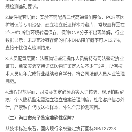
规检测基础要求。
2.硬件配套层面：实验室需配备二代高通量测序仪、PCR基因
扩增仪等专用设备，建立独立低温样本冷藏库，常规血样需在
2℃~8℃冷链环境转运保存，保障DNA分子不出现降解，行业
数据显示：未规范冷链存储的样本DNA降解概率可达12.7%，
直接干扰位点检测结果。
3.人员配置层面：法医物证鉴定操作人员需持有司法鉴定执业
证书，单家实验室持证法医物证鉴定人员不少于3名，所有技
术人员每年完成行业继续教育学分，符合司法部人员从业管理
规范。
4.流程规范层面：司法类鉴定必须落实人证核验、现场拍照留
痕；个人隐私鉴定需建立独立档案管理制度，杜绝客户信息外
泄，严禁私自代收送检样本、外包全部检测项目。
（二）海口市亲子鉴定准确性保障？
从技术标准来看，国内现行亲权鉴定执行国标GB/T37223-