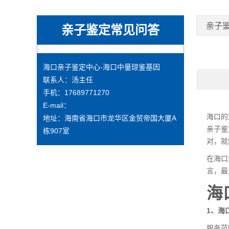
亲子
亲子鉴定常见问答
海口亲子鉴定中心-海口中量琼鉴基因
联系人：汤主任
手机：17689771270
E-mail：
海口的
地址：海南省海口市龙华区金贸帝国大厦A
亲子鉴
栋907室
对，就
在海口
言，最
海
1、海
服务范