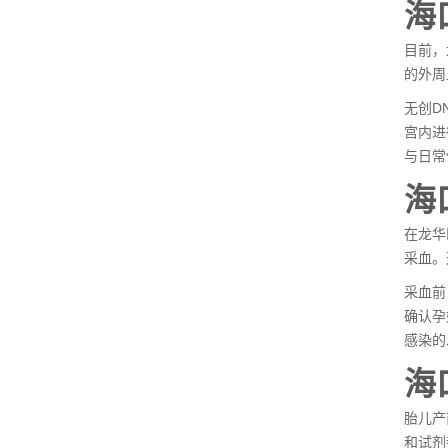
海
目前，
的外周
无创D
宫内进
与日常
海
在龙华
采血。
采血前
确认孕
感染的
海
胎儿产
和试剂