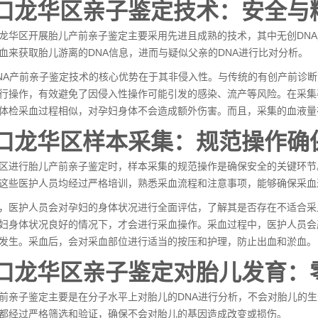
口龙华区亲子鉴定技术：安全与
龙华区开展胎儿产前亲子鉴定主要采用先进且成熟的技术，其中无创DN
血来获取胎儿游离的DNA信息，进而与疑似父亲的DNA进行比对分析。
NA产前亲子鉴定技术的核心优势在于其非侵入性。与传统的有创产前诊
行操作，有效避免了因侵入性操作可能引发的感染、流产等风险。在采集
体检采血过程相似，对孕妇身体不会造成额外伤害。而且，采集的血液量
口龙华区样本采集：规范操作确
区进行胎儿产前亲子鉴定时，样本采集的规范操作是确保安全的关键环节
这些医护人员均经过严格培训，熟悉采血流程和注意事项，能够确保采血
，医护人员会对孕妇的身体状况进行全面评估，了解其是否存在不适合采
妇身体状况良好的情况下，才会进行采血操作。采血过程中，医护人员会
发生。采血后，会对采血部位进行适当的按压和护理，防止出血和淤血。
口龙华区亲子鉴定对胎儿发育：
前亲子鉴定
主要是在分子水平上对胎儿的DNA进行分析，不会对胎儿的
都经过严格筛选和验证，确保不会对胎儿的基因造成改变或损伤。