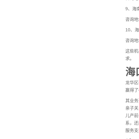
9、海
咨询地
10、
咨询地
这些机
求。
海
龙华区
赢得了
其业务
亲子关
儿产前
系，还
服务支