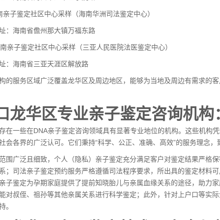
南亲子鉴定社区中心采样（海南华洲司法鉴定中心）
址：海南省儋州那大镇万福东路
海南亲子鉴定社区中心采样（三亚人民医院法医鉴定中心）
址：海南省三亚天涯区解放路
构的服务区域广泛覆盖龙华区及周边地区，能够为当地及周边有需求的客
口龙华区专业亲子鉴定咨询机构
存在一些在DNA亲子鉴定咨询领域具有显著专业地位的机构。这些机构
社会各界的广泛认可。它们秉持“科学、公正、准确、高效”的服务理念，
范围广泛且细致，个人（隐私）亲子鉴定充分满足客户对鉴定结果严格保
系；司法亲子鉴定预约服务严格遵循司法程序要求，所出具的鉴定材料可
亲子鉴定
为孕期家庭提供了提前知晓胎儿与亲属血缘关系的途径，助力家
能对叔侄、祖孙等其他亲属关系进行科学鉴定；此外，针对上户口等实际
持。