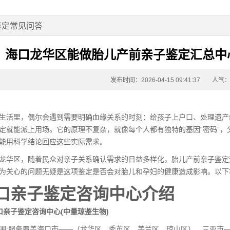
鉴定常见问答
海口龙华区能做胎儿产前亲子鉴定汇总中心大
发布时间：2026-04-15 09:41:37
人气：
生活里，偶尔会遇到需要明确血缘关系的时刻：给孩子上户口、处理遗产
定
就能派上用场。它的原理不复杂，就像每个人都有独特的基因“密码”
能用科学结论回应这些实际需求。
龙华区，随着民众对亲子关系确认需求的日益多样化，胎儿产前亲子鉴定
为关心的问题无疑是这项鉴定是否会对胎儿和孕妇的健康造成影响。以下
口亲子鉴定咨询中心介绍
口亲子鉴定咨询中心(中量琼鉴生物)
围:服务覆盖海口市——（龙华区、秀英区、美兰区、琼山区）、三亚市