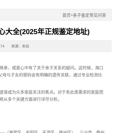
首页
亲子鉴定常见问答
>
全(2025年正规鉴定地址)
74
来源：本站
继承，或是心中有了关于亲子关系的疑问。这时候，
海口
，父母与子女的密码会有明确的遗传关联，通过专业检测比
逐渐成为众多家庭关注的焦点。对于有此类需求的家庭而
将从多个关键方面进行详尽分析。
——（海棠区、吉阳区、天涯区、崖州区）、三沙市、儋州