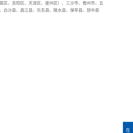
棠区、吉阳区、天涯区、崖州区）、三沙市、儋州市、五
、白沙县、昌江县、乐东县、陵水县、保亭县、琼中县
）
在