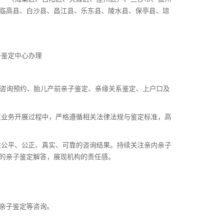
临高县、白沙县、昌江县、乐东县、陵水县、保亭县、琼
子鉴定中心办理
鉴定咨询预约、胎儿产前亲子鉴定、亲缘关系鉴定、上户口及
在业务开展过程中，严格遵循相关法律法规与鉴定标准，高
供公平、公正、真实、可靠的咨询结果。持续关注亲内亲子
的亲子鉴定解答，展现机构的责任感。
亲子鉴定等咨询。