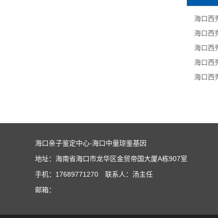
海口西
海口西
海口西
海口西
海口西
海口亲子鉴定中心-海口中量琼鉴基因
地址：海南省海口市龙华区金贸帝国大厦A栋907室
手机：17689771270 联系人：汤主任
邮箱：