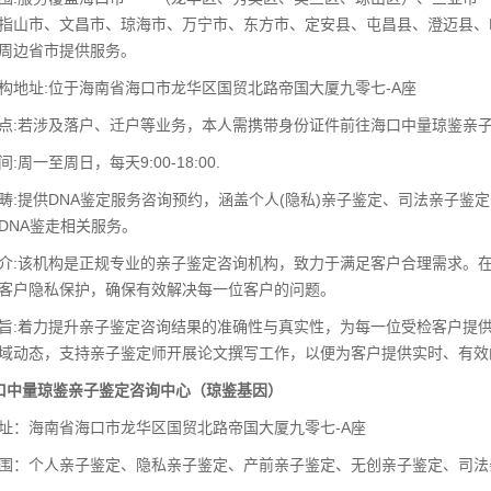
指山市、文昌市、琼海市、万宁市、东方市、定安县、屯昌县、澄迈县、
周边省市提供服务。
构地址:位于海南省海口市龙华区国贸北路帝国大厦九零七-A座
点:若涉及落户、迁户等业务，本人需携带身份证件前往海口中量琼鉴亲
:周一至周日，每天9:00-18:00.
畴:提供DNA鉴定服务咨询预约，涵盖个人(隐私)亲子鉴定、司法亲子
DNA鉴走相关服务。
介:该机构是正规专业的亲子鉴定咨询机构，致力于满足客户合理需求。
客户隐私保护，确保有效解决每一位客户的问题。
旨:着力提升亲子鉴定咨询结果的准确性与真实性，为每一位受检客户提
域动态，支持亲子鉴定师开展论文撰写工作，以便为客户提供实时、有效
口中量琼鉴亲子鉴定咨询中心（琼鉴基因）
址：海南省海口市龙华区国贸北路帝国大厦九零七-A座
围：个人亲子鉴定、隐私亲子鉴定、产前亲子鉴定、无创亲子鉴定、司法